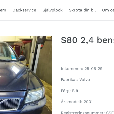
em
Däckservice
Självplock
Skrota din bil
Om o
S80 2,4 ben
Regular
price
Inkommen: 25-05-29
Fabrikat: Volvo
Färg: Blå
Årsmodell: 2001
Registreringsnummer: SS