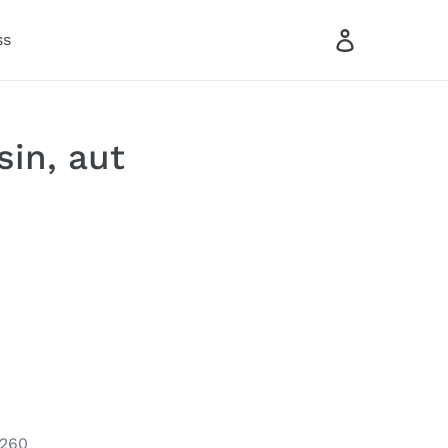
Log in
ss
Search
Cart
sin, aut
E260