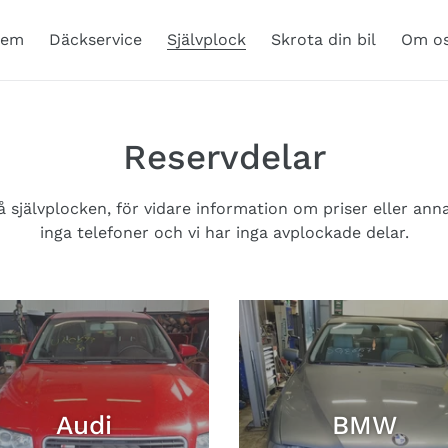
em
Däckservice
Självplock
Skrota din bil
Om o
Reservdelar
å självplocken, för vidare information om priser eller ann
inga telefoner och vi har inga avplockade delar.
Audi
BMW