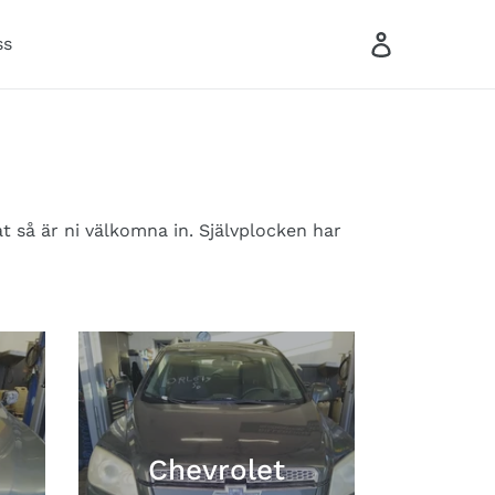
Log in
ss
Search
Cart
at så är ni välkomna in. Självplocken har
Chevrolet